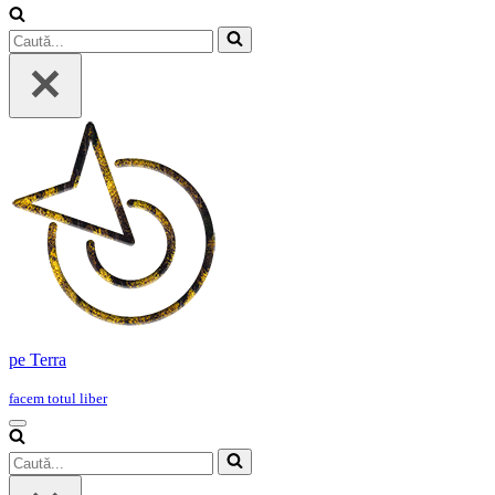
Caută...
pe Terra
facem totul liber
Meniu
de
Caută...
navigare