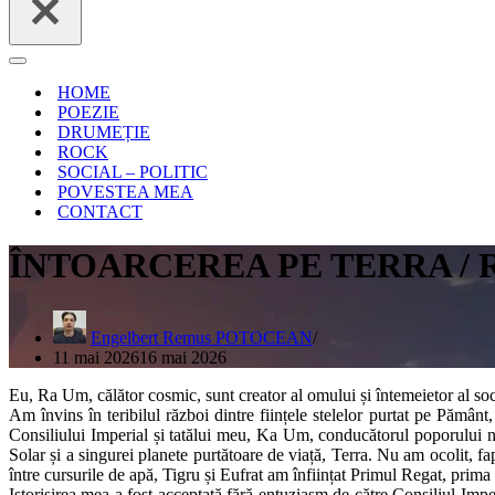
Meniu
de
HOME
navigare
POEZIE
DRUMEȚIE
ROCK
SOCIAL – POLITIC
POVESTEA MEA
CONTACT
ÎNTOARCEREA PE TERRA /
Engelbert Remus POTOCEAN
11 mai 2026
16 mai 2026
Eu, Ra Um, călător cosmic, sunt creator al omului și întemeietor al soc
Am învins în teribilul război dintre ființele stelelor purtat pe Pămân
Consiliului Imperial și tatălui meu, Ka Um, conducătorul poporului n
Solar și a singurei planete purtătoare de viață, Terra. Nu am ocolit, fa
între cursurile de apă, Tigru și Eufrat am înființat Primul Regat, prim
Istorisirea mea a fost acceptată fără entuziasm de către Consiliul Imper