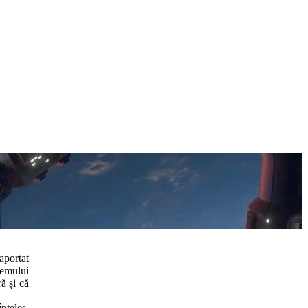
aportat
temului
ă și că
nțeles,