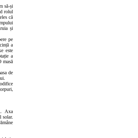
um să-și
nd rolul
eles că
impului
ruia și
pere pe
cință a
xe este
tație a
 O masă
masa de
ui.
odifice
orpuri,
să. Axa
 solar.
 rămâne