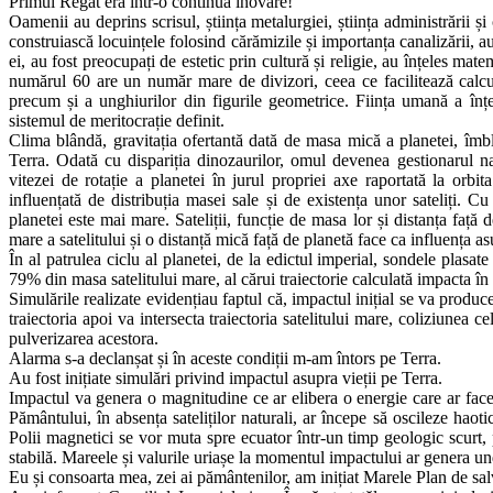
Primul Regat era într-o continuă inovare!
Oamenii au deprins scrisul, știința metalurgiei, știința administrării și c
construiască locuințele folosind cărămizile și importanța canalizării, au 
ei, au fost preocupați de estetic prin cultură și religie, au înțeles m
numărul 60 are un număr mare de divizori, ceea ce facilitează calcule
precum și a unghiurilor din figurile geometrice. Ființa umană a înțele
sistemul de meritocrație definit.
Clima blândă, gravitația ofertantă dată de masa mică a planetei, îmblâ
Terra. Odată cu dispariția dinozaurilor, omul devenea gestionarul na
vitezei de rotație a planetei în jurul propriei axe raportată la orbit
influențată de distribuția masei sale și de existența unor sateliți. C
planetei este mai mare. Sateliții, funcție de masa lor și distanța față 
mare a satelitului și o distanță mică față de planetă face ca influența as
În al patrulea ciclu al planetei, de la edictul imperial, sondele plasat
79% din masa satelitului mare, al cărui traiectorie calculată impacta în 
Simulările realizate evidențiau faptul că, impactul inițial se va produc
traiectoria apoi va intersecta traiectoria satelitului mare, coliziunea
pulverizarea acestora.
Alarma s-a declanșat și în aceste condiții m-am întors pe Terra.
Au fost inițiate simulări privind impactul asupra vieții pe Terra.
Impactul va genera o magnitudine ce ar elibera o energie care ar fac
Pământului, în absența sateliților naturali, ar începe să oscileze haotic
Polii magnetici se vor muta spre ecuator într-un timp geologic scurt,
stabilă. Mareele și valurile uriașe la momentul impactului ar genera un
Eu și consoarta mea, zei ai pământenilor, am inițiat Marele Plan de sa