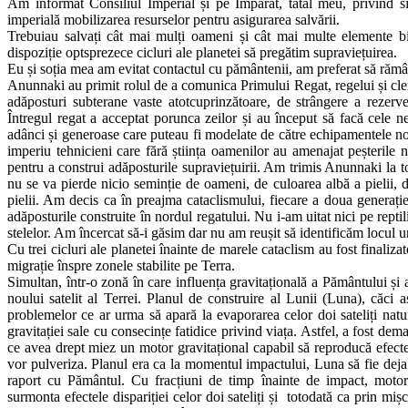
Am informat Consiliul Imperial și pe Împărat, tatăl meu, privind situ
imperială mobilizarea resurselor pentru asigurarea salvării.
Trebuiau salvați cât mai mulți oameni și cât mai multe elemente bi
dispoziție optsprezece cicluri ale planetei să pregătim supraviețuirea.
Eu și soția mea am evitat contactul cu pământenii, am preferat să rămâ
Anunnaki au primit rolul de a comunica Primului Regat, regelui și cleric
adăposturi subterane vaste atotcuprinzătoare, de strângere a rezerve
Întregul regat a acceptat porunca zeilor și au început să facă cele ne
adânci și generoase care puteau fi modelate de către echipamentele noa
imperiu tehnicieni care fără știința oamenilor au amenajat peșterile 
pentru a construi adăposturile supraviețuirii. Am trimis Anunnaki la to
nu se va pierde nicio seminție de oameni, de culoarea albă a pielii, d
pielii. Am decis ca în preajma cataclismului, fiecare a doua generație
adăposturile construite în nordul regatului. Nu i-am uitat nici pe reptili
stelelor. Am încercat să-i găsim dar nu am reușit să identificăm locul 
Cu trei cicluri ale planetei înainte de marele cataclism au fost finaliz
migrație înspre zonele stabilite pe Terra.
Simultan, într-o zonă în care influența gravitațională a Pământului și 
noului satelit al Terrei. Planul de construire al Lunii (Luna), căci aș
problemelor ce ar urma să apară la evaporarea celor doi sateliți natur
gravitației sale cu consecințe fatidice privind viața. Astfel, a fost dem
ce avea drept miez un motor gravitațional capabil să reproducă efectele
vor pulveriza. Planul era ca la momentul impactului, Luna să fie deja am
raport cu Pământul. Cu fracțiuni de timp înainte de impact, motor
surmonta efectele dispariției celor doi sateliți și totodată ca prin miș