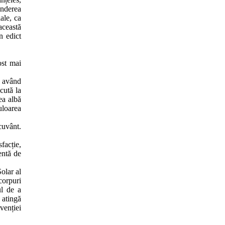
underea
iale, ca
această
n edict
ost mai
având
ăcută la
ea albă
uloarea
cuvânt.
facție,
entă de
olar al
corpuri
ul de a
 atingă
venției