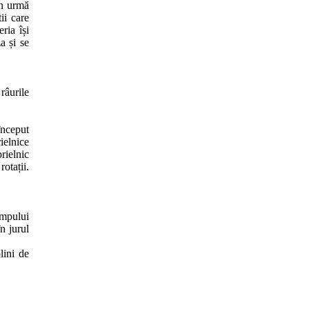
în urmă
ii care
ria își
a și se
râurile
început
ielnice
rielnic
otații.
âmpului
n jurul
lini de