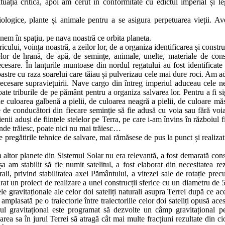
ația critică, apoi am cerut în conformitate cu edictul imperial și leg
ologice, plante și animale pentru a se asigura perpetuarea vieții. A
nem în spațiu, pe nava noastră ce orbita planeta.
ului, voința noastră, a zeilor lor, de a organiza identificarea și constru
lor de hrană, de apă, de semințe, animale, unelte, materiale de const
cesare. În lanțurile muntoase din nordul regatului au fost identificate 
stre cu raza soarelui care tăiau și pulverizau cele mai dure roci. Am a
necesare supraviețuirii. Nave cargo din întreg imperiul aduceau cele n
ate triburile de pe pământ pentru a organiza salvarea lor. Pentru a fi si
e culoarea galbenă a pielii, de culoarea neagră a pielii, de culoare măs
 de conducători din fiecare seminție să fie adusă cu voia sau fără voia
enii aduși de ființele stelelor pe Terra, pe care i-am învins în războiul f
unde trăiesc, poate nici nu mai trăiesc…
ate pregătirile tehnice de salvare, mai rămăsese de pus la punct și realiza
a altor planete din Sistemul Solar nu era relevantă, a fost demarată cons
a am stabilit să fie numit satelitul, a fost elaborat din necesitatea rez
ali, privind stabilitatea axei Pământului, a vitezei sale de rotație prec
arat un proiect de realizare a unei construcții sferice cu un diametru de 
 gravitaționale ale celor doi sateliți naturali asupra Terrei după ce ace
plasată pe o traiectorie între traiectoriile celor doi sateliți opusă aces
ul gravitațional este programat să dezvolte un câmp gravitațional p
carea sa în jurul Terrei să atragă cât mai multe fracțiuni rezultate din ci