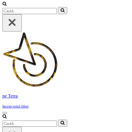
Caută...
pe Terra
facem totul liber
Meniu
de
Caută...
navigare