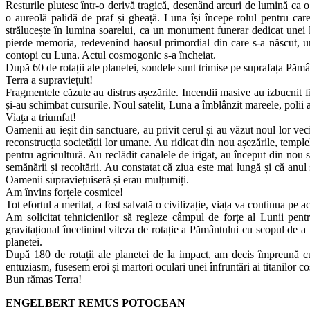
Resturile plutesc într-o derivă tragică, desenând arcuri de lumină ca o
o aureolă palidă de praf și gheață. Luna își începe rolul pentru car
strălucește în lumina soarelui, ca un monument funerar dedicat unei lu
pierde memoria, redevenind haosul primordial din care s-a născut, un
contopi cu Luna. Actul cosmogonic s-a încheiat.
După 60 de rotații ale planetei, sondele sunt trimise pe suprafața Pămân
Terra a supraviețuit!
Fragmentele căzute au distrus așezările. Incendii masive au izbucnit f
și-au schimbat cursurile. Noul satelit, Luna a îmblânzit mareele, polii au
Viața a triumfat!
Oamenii au ieșit din sanctuare, au privit cerul și au văzut noul lor v
reconstrucția societății lor umane. Au ridicat din nou așezările, templel
pentru agricultură. Au reclădit canalele de irigat, au început din nou s
semănării și recoltării. Au constatat că ziua este mai lungă și că anul 
Oamenii supraviețuiseră și erau mulțumiți.
Am învins forțele cosmice!
Tot efortul a meritat, a fost salvată o civilizație, viața va continua pe a
Am solicitat tehnicienilor să regleze câmpul de forțe al Lunii pen
gravitațional încetinind viteza de rotație a Pământului cu scopul de a
planetei.
După 180 de rotații ale planetei de la impact, am decis împreună cu
entuziasm, fusesem eroi și martori oculari unei înfruntări ai titanilor 
Bun rămas Terra!
ENGELBERT REMUS POTOCEAN