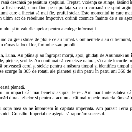
 rană deschisă pe țesătura spațiului. Treptat, violența se stinge, lăsând 
e a fost creată, cumulând pe suprafața sa ca o coroană de spini argint
mi care a încetat să mai fie, praful stelar. Este momentul în care mate
 ultim act de rebeliune împotriva ordinii cosmice înainte de a se așez
tului și în valurile apelor pentru a culege informații.
iind cu greu stinse de ploile ce au urmat. Continentele s-au cutremurat, 
 rămas la locul lor, furtunile s-au potolit.
ecin, Luna. Au plâns și-au îngropat morții, apoi, ghidați de Anunnaki au 
e, piețele, școlile. Au continuat să cerceteze natura, să caute locurile pr
ă privească cerul și stelele pentru a măsura timpul și identifica timpul p
se scurge în 365 de rotații ale planetei și din patru în patru ani 366 de r
ceastă planetă.
tru un impact cât mai benefic asupra Terrei. Am mărit intensitatea c
 mări durata zilelor și pentru a acumula cât mai repede materia rămasă î
 soția mea să ne întoarcem în capitala imperială. Am părăsit Terra p
cosmici. Consiliul Imperial ne aștepta să raportăm succesul.