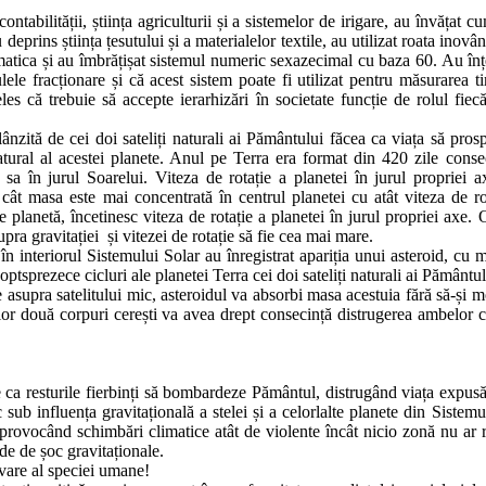
ontabilității, știința agriculturii și a sistemelor de irigare, au învățat c
deprins știința țesutului și a materialelor textile, au utilizat roata inovâ
atematica și au îmbrățișat sistemul numeric sexazecimal cu baza 60. Au înț
le fracționare și că acest sistem poate fi utilizat pentru măsurarea t
s că trebuie să accepte ierarhizări în societate funcție de rolul fiecă
nzită de cei doi sateliți naturali ai Pământului făcea ca viața să pros
tural al acestei planete. Anul pe Terra era format din 420 zile conse
a sa în jurul Soarelui. Viteza de rotație a planetei în jurul propriei a
u cât masa este mai concentrată în centrul planetei cu atât viteza de ro
de planetă, încetinesc viteza de rotație a planetei în jurul propriei axe.
upra gravitației și vitezei de rotație să fie cea mai mare.
e în interiorul Sistemului Solar au înregistrat apariția unui asteroid, cu 
optsprezece cicluri ale planetei Terra cei doi sateliți naturali ai Pământul
e asupra satelitului mic, asteroidul va absorbi masa acestuia fără să-și m
 celor două corpuri cerești va avea drept consecință distrugerea ambelor c
e ca resturile fierbinți să bombardeze Pământul, distrugând viața expu
 sub influența gravitațională a stelei și a celorlalte planete din Sistemul
 provocând schimbări climatice atât de violente încât nicio zonă nu ar
de de șoc gravitaționale.
lvare al speciei umane!