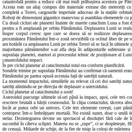
catastrofală pentru a reduce cât mai mult prăbușirea acestora pe Păm
Acesta este un aliaj compus din materiale extrase din meteoriți cu o
completă a Terrei, cargourile imperiale aduceau de la stațiile orbital
Roboți de dimensiuni gigantice manevrau și asamblau elementele cu pr
Cu două cicluri ale planetei înainte de marele cataclism Luna a fost de
pentru a fi amplasată pe orbita Pământului. Deplasarea Lunii se realiz
înspre corpul ceresc spre care se dorea să se realizeze deplasarea
proximitatea Pământului într-o zonă nevizibilă cu ochiul liber de pe 
am hotărât ca amplasarea Lunii pe orbita Terrei să se facă în ultimele șa
majoritatea pământenilor s-ar afla deja în adăposturile subterane și
suprafața planetei, martori ai procesului tehnic de poziționare al Luni
catastrofalului impact.
În pre ciclul planetar al cataclismului totul era conform planificării.
Sondele trimise pe suprafața Pământului au confirmat că oamenii erau la
Pământului pe partea opusă acestuia față de sateliții naturali.
La momentul impactului, simulările au relevat că cei doi sateliți natu
sateliți aliniindu-se pe direcția de deplasare a asteroidului.
Ciclul planetar al cataclismului a sosit!
Asteroidul parcurge ultimele ul-uri până la impact, apoi, cele trei c
rescriere brutală a hărții cosmosului. În clipa contactului, tăcerea abs
încât ar putea orbi un univers. Cele trei elemente cerești, care pân
contopesc într-o îmbrățișare mortală. Nu există sunet, doar o undă de
stelar. Dezintegrarea devine un spectacol al disoluției fără cale de î
sucombă în câteva sclipiri. Materia nu se „rupe”, ci se despletește, f
de cenușă. Miliarde de schije, de la fire de nisip la coloși de mărimea