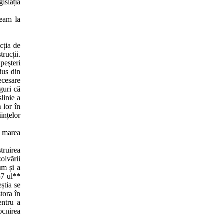
islația
veam la
cția de
rucții.
peșteri
dus din
ecesare
guri că
linie a
 lor în
iințelor
t marea
truirea
olvării
um și a
57 ul
**
știa se
tora în
entru a
ocnirea