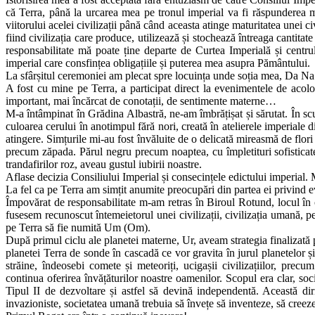
că Terra, până la urcarea mea pe tronul imperial va fi răspunderea me
viitorului acelei civilizații până când aceasta atinge maturitatea unei civ
fiind civilizația care produce, utilizează și stochează întreaga cantita
responsabilitate mă poate ține departe de Curtea Imperială și centrul
imperial care consfințea obligațiile și puterea mea asupra Pământului.
La sfârșitul ceremoniei am plecat spre locuința unde soția mea, Da N
A fost cu mine pe Terra, a participat direct la evenimentele de acolo.
important, mai încărcat de conotații, de sentimente materne…
M-a întâmpinat în Grădina Albastră, ne-am îmbrățișat și sărutat. În scu
culoarea cerului în anotimpul fără nori, creată în atelierele imperiale di
atingere. Simțurile mi-au fost învăluite de o delicată mireasmă de flo
precum zăpada. Părul negru precum noaptea, cu împletituri sofisticate,
trandafirilor roz, aveau gustul iubirii noastre.
Aflase decizia Consiliului Imperial și consecințele edictului imperial. M
La fel ca pe Terra am simțit anumite preocupări din partea ei privind 
Împovărat de responsabilitate m-am retras în Biroul Rotund, locul în 
fusesem recunoscut întemeietorul unei civilizații, civilizația umană, p
pe Terra să fie numită Um (Om).
După primul ciclu ale planetei materne, Ur, aveam strategia finalizată
planetei Terra de sonde în cascadă ce vor gravita în jurul planetelor și
străine, îndeosebi comete și meteoriți, ucigașii civilizațiilor, pre
continua oferirea învățăturilor noastre oamenilor. Scopul era clar, soci
Tipul II de dezvoltare și astfel să devină independentă. Această diri
invazioniste, societatea umană trebuia să învețe să inventeze, să creez