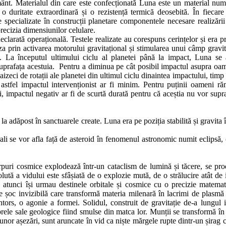
ânt. Materialul din care este confecționată Luna este un material num
 duritate extraordinară și o rezistență termică deosebită. În fiecare 
e specializate în construcții planetare componentele necesare realizării
ecizia dimensiunilor celulare.
clarată operațională. Testele realizate au corespuns cerințelor și era pr
a prin activarea motorului gravitațional și stimularea unui câmp gravit
. La începutul ultimului ciclu al planetei până la impact, Luna se 
suprafața acestuia. Pentru a diminua pe cât posibil impactul asupra oam
izeci de rotații ale planetei din ultimul ciclu dinaintea impactului, timp 
 astfel impactul intervenționist ar fi minim. Pentru puținii oameni ră
i, impactul negativ ar fi de scurtă durată pentru că aceștia nu vor supra
 adăpost în sanctuarele create. Luna era pe poziția stabilită și gravita î
rali se vor afla față de asteroid în fenomenul astronomic numit eclipsă, 
orpuri cosmice explodează într-un cataclism de lumină și tăcere, se pr
olută a vidului este sfâșiată de o explozie mută, de o strălucire atât de 
ă atunci își urmau destinele orbitale și cosmice cu o precizie matemat
 șoc invizibilă care transformă materia milenară în lacrimi de plasmă 
ntors, o agonie a formei. Solidul, construit de gravitație de-a lungul is
ibrele sale geologice fiind smulse din matca lor. Munții se transformă î
 unor așezări, sunt aruncate în vid ca niște mărgele rupte dintr-un șirag 