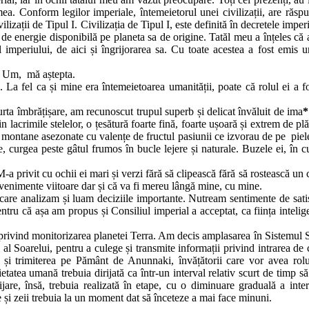
a. Conform legilor imperiale, întemeietorul unei civilizații, are răsp
ilizații de Tipul I. Civilizația de Tipul I, este definită în decretele imper
te de energie disponibilă pe planeta sa de origine. Tatăl meu a înțeles că 
 imperiului, de aici și îngrijorarea sa. Cu toate acestea a fost emis u
a Um, mă aștepta.
 La fel ca și mine era întemeietoarea umanității, poate că rolul ei a f
rta îmbrățișare, am recunoscut trupul superb și delicat învăluit de ima
*
n lacrimile stelelor, o țesătură foarte fină, foarte ușoară și extrem de pl
ri montane asezonate cu valențe de fructul pasiunii ce izvorau de pe piel
 curgea peste gâtul frumos în bucle lejere și naturale. Buzele ei, în c
-a privit cu ochii ei mari și verzi fără să clipească fără să rostească un 
evenimente viitoare dar și că va fi mereu lângă mine, cu mine.
care analizam și luam deciziile importante. Nutream sentimente de satis
entru că așa am propus și Consiliul imperial a acceptat, ca ființa intelig
 privind monitorizarea planetei Terra. Am decis amplasarea în Sistemul S
 al Soarelui, pentru a culege și transmite informații privind intrarea de 
cum și trimiterea pe Pământ de Anunnaki, învățătorii care vor avea rol
etatea umană trebuia dirijată ca într-un interval relativ scurt de timp să
jare, însă, trebuia realizată în etape, cu o diminuare graduală a inter
e și zeii trebuia la un moment dat să înceteze a mai face minuni.