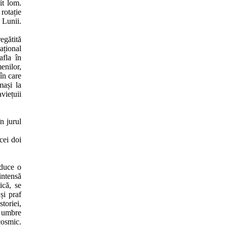
it lom.
rotație
 Lunii.
egătită
ațional
afla în
enilor,
în care
mași la
viețuii
n jurul
cei doi
oduce o
intensă
ică, se
și praf
toriei,
n umbre
cosmic.