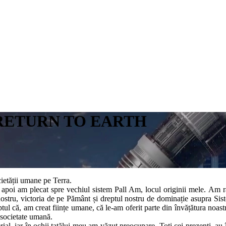
 RETURN TO EARTH
ietății umane pe Terra.
t, apoi am plecat spre vechiul sistem Pall Am, locul originii mele. Am r
ostru, victoria de pe Pământ și dreptul nostru de dominație asupra Sis
ptul că, am creat ființe umane, că le-am oferit parte din învățătura noastr
a societate umană.
ial, iar în ochii tatălui meu am văzut preocupare. Toți cei prezenți, au î