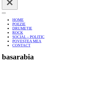
Meniu
de
HOME
navigare
POEZIE
DRUMEȚIE
ROCK
SOCIAL – POLITIC
POVESTEA MEA
CONTACT
basarabia