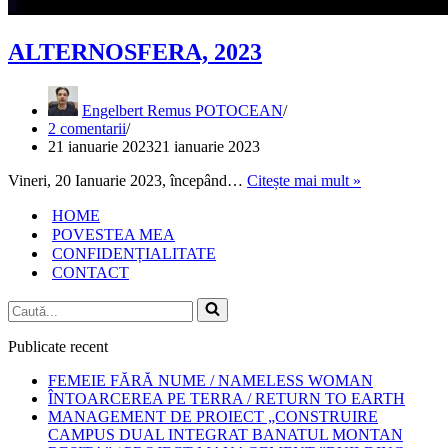
ALTERNOSFERA, 2023
Engelbert Remus POTOCEAN
2 comentarii
21 ianuarie 2023
21 ianuarie 2023
ALTERNOS
Vineri, 20 Ianuarie 2023, începând…
Citește mai mult »
2023
HOME
POVESTEA MEA
CONFIDENȚIALITATE
CONTACT
Caută...
Publicate recent
FEMEIE FĂRĂ NUME / NAMELESS WOMAN
ÎNTOARCEREA PE TERRA / RETURN TO EARTH
MANAGEMENT DE PROIECT „CONSTRUIRE
CAMPUS DUAL INTEGRAT BANATUL MONTAN