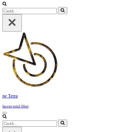
Caută...
pe Terra
facem totul liber
Meniu
de
Caută...
navigare