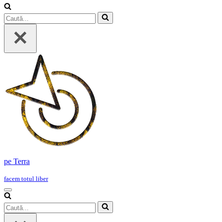
Caută...
pe Terra
facem totul liber
Meniu
de
Caută...
navigare