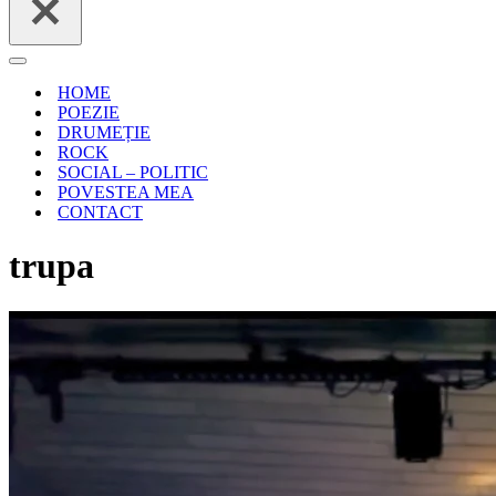
Meniu
de
HOME
navigare
POEZIE
DRUMEȚIE
ROCK
SOCIAL – POLITIC
POVESTEA MEA
CONTACT
trupa