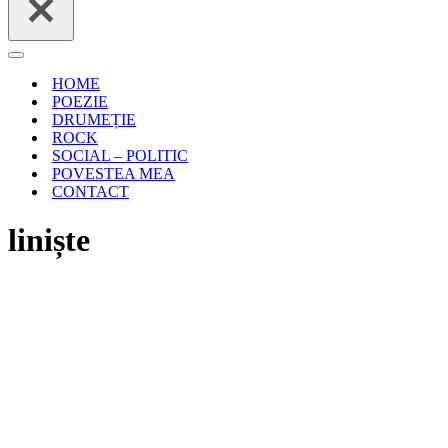
Meniu
de
HOME
navigare
POEZIE
DRUMEȚIE
ROCK
SOCIAL – POLITIC
POVESTEA MEA
CONTACT
liniște