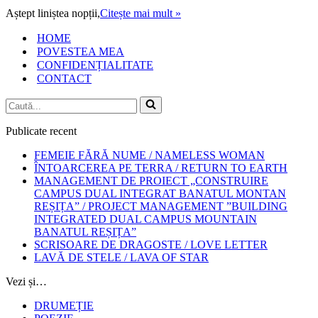
VIS
Aștept liniștea nopții,
Citește mai mult »
OBSESIV
HOME
POVESTEA MEA
CONFIDENȚIALITATE
CONTACT
Caută...
Publicate recent
FEMEIE FĂRĂ NUME / NAMELESS WOMAN
ÎNTOARCEREA PE TERRA / RETURN TO EARTH
MANAGEMENT DE PROIECT „CONSTRUIRE
CAMPUS DUAL INTEGRAT BANATUL MONTAN
REȘIȚA” / PROJECT MANAGEMENT ”BUILDING
INTEGRATED DUAL CAMPUS MOUNTAIN
BANATUL REȘIȚA”
SCRISOARE DE DRAGOSTE / LOVE LETTER
LAVĂ DE STELE / LAVA OF STAR
Vezi și…
DRUMEȚIE