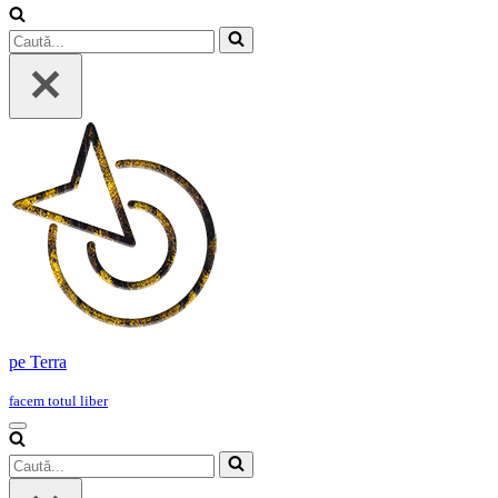
Caută...
pe Terra
facem totul liber
Meniu
de
Caută...
navigare