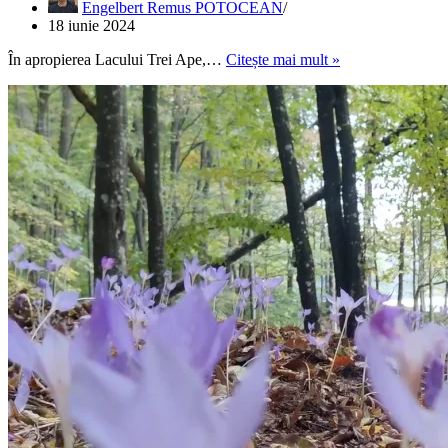
Engelbert Remus POTOCEAN
18 iunie 2024
PĂSTRĂV
În apropierea Lacului Trei Ape,…
Citește mai mult »
CU
MĂMĂLIGĂ