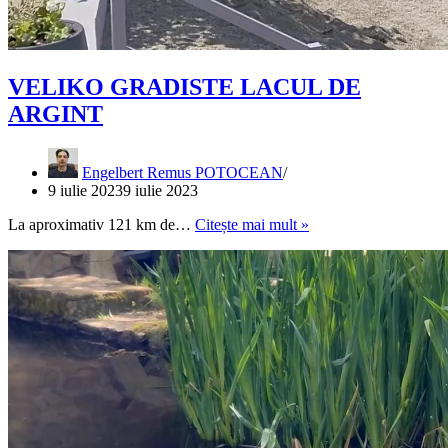
VELIKO GRADISTE LACUL DE
ARGINT
Engelbert Remus POTOCEAN
9 iulie 2023
9 iulie 2023
VELIKO
La aproximativ 121 km de…
Citește mai mult »
GRADISTE
LACUL
DE
ARGINT