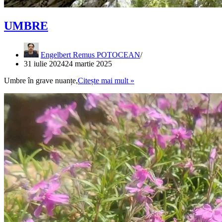
UMBRE
Engelbert Remus POTOCEAN
31 iulie 2024
24 martie 2025
UMBRE
Umbre în grave nuanțe,
Citește mai mult »