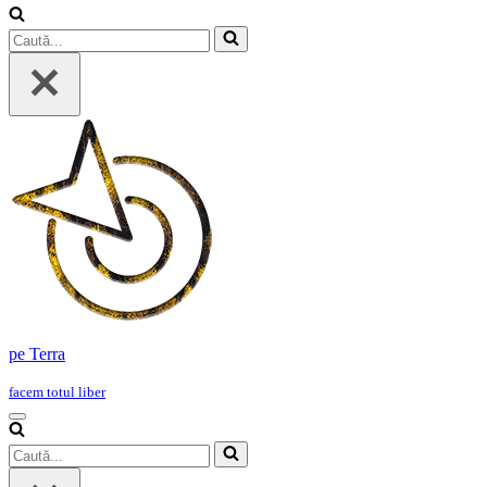
Caută...
pe Terra
facem totul liber
Meniu
de
Caută...
navigare