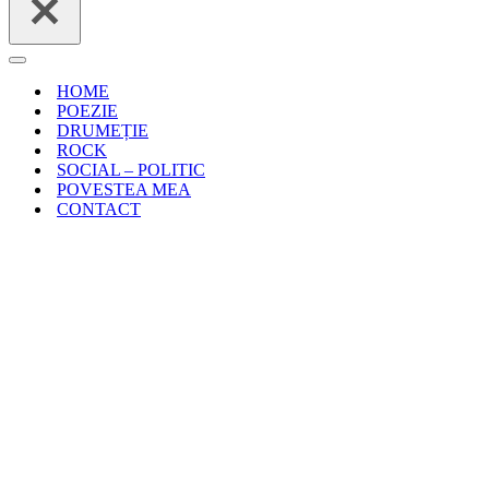
Meniu
de
HOME
navigare
POEZIE
DRUMEȚIE
ROCK
SOCIAL – POLITIC
POVESTEA MEA
CONTACT