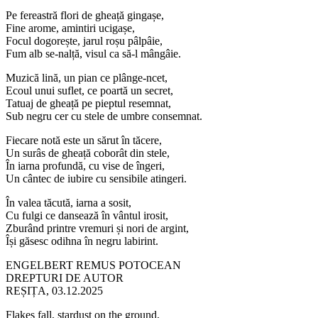
Pe fereastră flori de gheață gingașe,
Fine arome, amintiri ucigașe,
Focul dogorește, jarul roșu pâlpâie,
Fum alb se-nalță, visul ca să-l mângâie.
Muzică lină, un pian ce plânge-ncet,
Ecoul unui suflet, ce poartă un secret,
Tatuaj de gheață pe pieptul resemnat,
Sub negru cer cu stele de umbre consemnat.
Fiecare notă este un sărut în tăcere,
Un surâs de gheață coborât din stele,
În iarna profundă, cu vise de îngeri,
Un cântec de iubire cu sensibile atingeri.
În valea tăcută, iarna a sosit,
Cu fulgi ce dansează în vântul irosit,
Zburând printre vremuri și nori de argint,
Își găsesc odihna în negru labirint.
ENGELBERT REMUS POTOCEAN
DREPTURI DE AUTOR
REȘIȚA, 03.12.2025
Flakes fall, stardust on the ground,