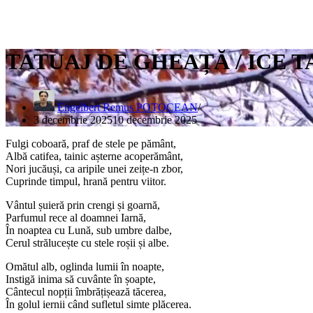
TATUAJ DE GHEAȚĂ / ICE 
Engelbert Remus POTOCEAN
3 decembrie 2025
10 decembrie 2025
Fulgi coboară, praf de stele pe pământ,
Albă catifea, tainic așterne acoperământ,
Nori jucăuși, ca aripile unei zeițe-n zbor,
Cuprinde timpul, hrană pentru viitor.
Vântul șuieră prin crengi și goarnă,
Parfumul rece al doamnei Iarnă,
În noaptea cu Lună, sub umbre dalbe,
Cerul strălucește cu stele roșii și albe.
Omătul alb, oglinda lumii în noapte,
Instigă inima să cuvânte în șoapte,
Cântecul nopții îmbrățișează tăcerea,
În golul iernii când sufletul simte plăcerea.