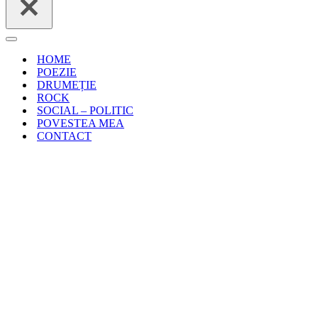
Meniu
de
HOME
navigare
POEZIE
DRUMEȚIE
ROCK
SOCIAL – POLITIC
POVESTEA MEA
CONTACT