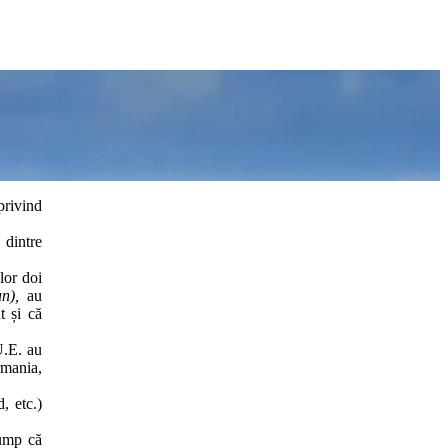
privind
 dintre
lor doi
un),
au
t și că
U.E. au
rmania,
, etc.)
rump că