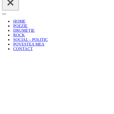
Meniu
de
HOME
navigare
POEZIE
DRUMEȚIE
ROCK
SOCIAL – POLITIC
POVESTEA MEA
CONTACT