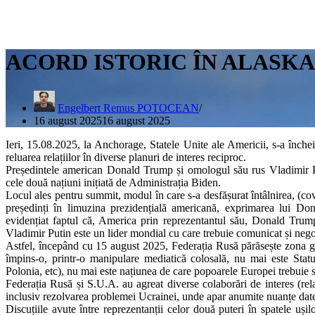
ACORD ISTORIC ÎN ALASKA
Engelbert Remus POTOCEAN
16 august 2025
16 august 2025
Ieri, 15.08.2025, la Anchorage, Statele Unite ale Americii, s-a închei
reluarea relațiilor în diverse planuri de interes reciproc.
Președintele american Donald Trump și omologul său rus Vladimir Putin
cele două națiuni inițiată de Administrația Biden.
Locul ales pentru summit, modul în care s-a desfășurat întâlnirea, (co
președinți în limuzina prezidențială americană, exprimarea lui D
evidențiat faptul că, America prin reprezentantul său, Donald Trum
Vladimir Putin este un lider mondial cu care trebuie comunicat și nego
Astfel, începând cu 15 august 2025, Federația Rusă părăsește zona gr
împins-o, printr-o manipulare mediatică colosală, nu mai este Sta
Polonia, etc), nu mai este națiunea de care popoarele Europei trebuie 
Federația Rusă și S.U.A. au agreat diverse colaborări de interes (rel
inclusiv rezolvarea problemei Ucrainei, unde apar anumite nuanțe date
Discuțiile avute între reprezentanții celor două puteri în spatele uși