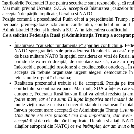
îngrijorările Federației Ruse pentru securitate sunt rezonabile și că real
Mai mult, privind Ucraina, S.U.A. acceptă că înlăturarea „cauzelor fun
acceptată de părțile implicate, Ucraina și NATO.
Poziția comună a președintelui Putin cât și a președintelui Trump , p
perioada premergătoare izbucnirii conflictului, conflictul nu ar 
Administrației Biden și inclusiv a S.U.A. în izbucnirea conflictului.
Ce a solicitat Federația Rusă și Administrația Trump a acceptat 
Înlăturarea ”cauzelor fundamentale” apariției conflictului
. Fede
NATO spre granițele sale prin aderarea Ucrainei la această org
de baze militare NATO în spațiul considerat ca vital de Rusia, as
partide de extremă dreaptă, de orientare nazistă, care au drep
îndeosebi a populației rusofone și a credincioșilor ortodocși. 
acceptă că trebuie organizate urgent alegeri democratice în 
reinstaurate urgent în Ucraina;
Realitatea prezentului trebuie să fie acceptată
. Poziția pe fr
conflictului și conturarea păcii. Mai mult, SUA a înțeles care va 
europene, Federația Rusă într-un final va zdrobi rezistența a
foarte mare, iar ei nu sunt. Ei luptă împotriva unei mașini de
multe vieți umane cu riscul cuceririi statului ucrainean în tota
într-un procent mare acceptată de Administrația Trump („
Au ma
Una dintre ele este probabil cea mai importantă, dar ave
acceptării și de celelalte părți implicate, Ucraina și aliații NAT
aliaților europeni din NATO
) ce s-a întâmplat, dar am avut o 