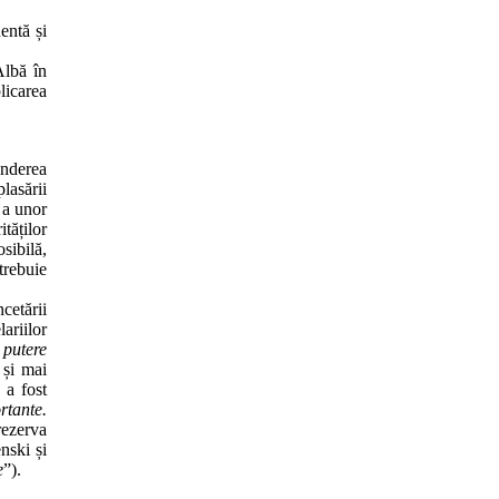
entă și
Albă în
licarea
inderea
lasării
 a unor
tăților
sibilă,
trebuie
cetării
ariilor
 putere
 și mai
 a fost
rtante.
rezerva
nski și
e
”).