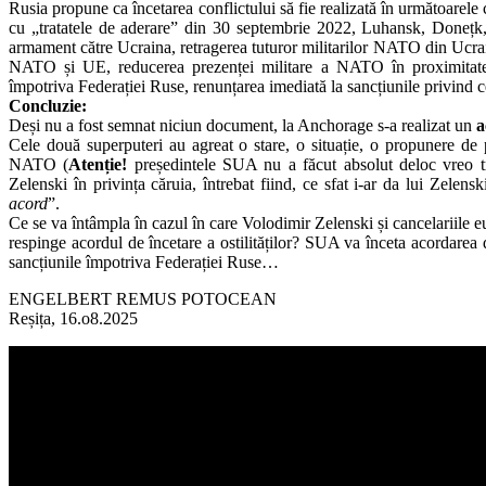
Rusia propune ca încetarea conflictului să fie realizată în următoarele
cu „tratatele de aderare” din 30 septembrie 2022, Luhansk, Donețk, H
armament către Ucraina, retragerea tuturor militarilor NATO din Ucrain
NATO și UE, reducerea prezenței militare a NATO în proximitatea 
împotriva Federației Ruse, renunțarea imediată la sancțiunile privind c
Concluzie:
Deși nu a fost semnat niciun document, la Anchorage s-a realizat un
a
Cele două superputeri au agreat o stare, o situație, o propunere d
NATO (
Atenție!
președintele SUA nu a făcut absolut deloc vreo tr
Zelenski în privința căruia, întrebat fiind, ce sfat i-ar da lui Zel
acord
”.
Ce se va întâmpla în cazul în care Volodimir Zelenski și cancelariile 
respinge acordul de încetare a ostilităților? SUA va înceta acordarea de
sancțiunile împotriva Federației Ruse…
ENGELBERT REMUS POTOCEAN
Reșița, 16.o8.2025