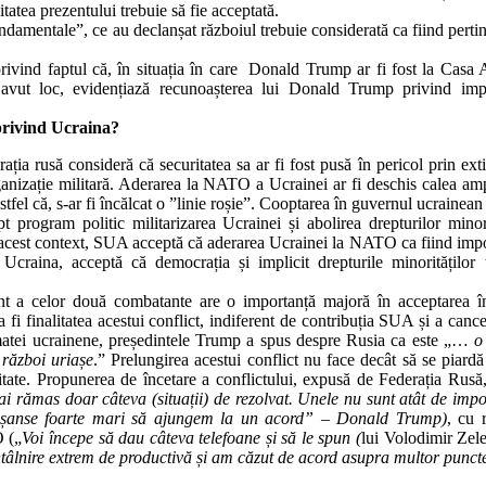
itatea prezentului trebuie să fie acceptată.
damentale”, ce au declanșat războiul trebuie considerată ca fiind pertin
rivind faptul că, în situația în care Donald Trump ar fi fost la Casa 
fi avut loc, evidențiază recunoașterea lui Donald Trump privind imp
privind Ucraina?
rația rusă consideră că securitatea sa ar fi fost pusă în pericol prin ext
anizație militară. Aderarea la NATO a Ucrainei ar fi deschis calea amp
tfel că, s-ar fi încălcat o ”linie roșie”. Cooptarea în guvernul ucrainean
t program politic militarizarea Ucrainei și abolirea drepturilor minori
În acest context, SUA acceptă că aderarea Ucrainei la NATO ca fiind impo
Ucraina, acceptă că democrația și implicit drepturile minorităților 
ont a celor două combatante are o importanță majoră în acceptarea în
fi finalitatea acestui conflict, indiferent de contribuția SUA și a cancel
rmatei ucrainene, președintele Trump a spus despre Rusia ca este „…
o
 război uriașe
.” Prelungirea acestui conflict nu face decât să se piardă
litate. Propunerea de încetare a conflictului, expusă de Federația Rusă,
i rămas doar câteva (situații) de rezolvat. Unele nu sunt atât de impo
m șanse foarte mari să ajungem la un acord” – Donald Trump)
, cu 
O („
Voi începe să dau câteva telefoane și să le spun (
lui Volodimir Zele
întâlnire extrem de productivă și am căzut de acord asupra multor punct