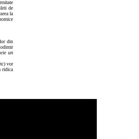
rmitate
ării de
area la
onomice
ilor din
lodimir
heie un
tc) vor
 ridica