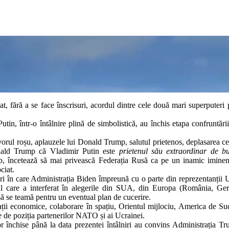
at, fără a se face înscrisuri, acordul dintre cele două mari superputeri 
, într-o întâlnire plină de simbolistică, au închis etapa confruntării
vorul roșu, aplauzele lui Donald Trump, salutul prietenos, deplasarea ce
onald Trump că Vladimir Putin este
prietenul său extraordinar de b
p, încetează să mai privească Federația Rusă ca pe un inamic iminen
ciat.
i în care Administrația Biden împreună cu o parte din reprezentanții 
tul care a interferat în alegerile din SUA, din Europa (România, Ge
să se teamă pentru un eventual plan de cucerire.
ații economice, colaborare în spațiu, Orientul mijlociu, America de Sud
 de poziția partenerilor NATO și ai Ucrainei.
lor închise până la data prezentei întâlniri au convins Administrația T