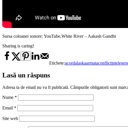
Sursa coloanei sonore: YouTube,White River – Aakash Gandhi
Sharing is caring!
Etichete:
acord
alaska
armata
conflict
inteleger
Lasă un răspuns
Adresa ta de email nu va fi publicată.
Câmpurile obligatorii sunt marc
Nume
*
Email
*
Site web