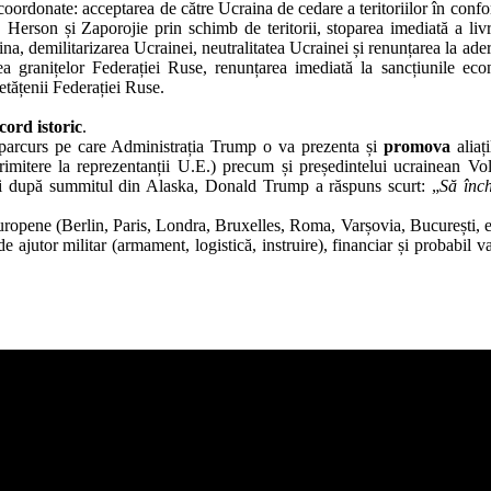
 coordonate: acceptarea de către Ucraina de cedare a teritoriilor în confo
erson și Zaporojie prin schimb de teritorii, stoparea imediată a livr
a, demilitarizarea Ucrainei, neutralitatea Ucrainei și renunțarea la ader
granițelor Federației Ruse, renunțarea imediată la sancțiunile ec
etățenii Federației Ruse.
cord istoric
.
e parcurs pe care Administrația Trump o va prezenta și
promova
aliaț
imitere la reprezentanții U.E.) precum și președintelui ucrainean Vo
enski după summitul din Alaska, Donald Trump a răspuns scurt: „
Să înc
europene (Berlin, Paris, Londra, Bruxelles, Roma, Varșovia, București, e
 ajutor militar (armament, logistică, instruire), financiar și probabil va