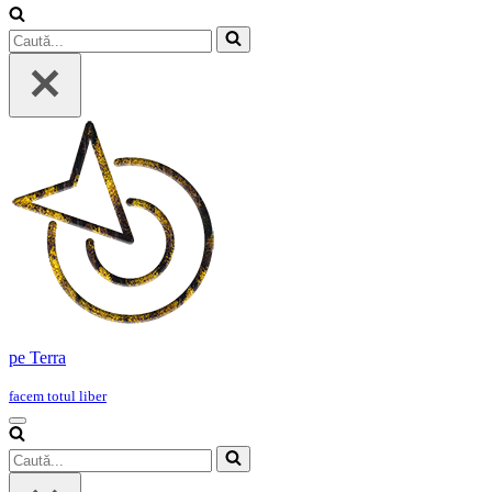
Caută...
pe Terra
facem totul liber
Meniu
de
Caută...
navigare