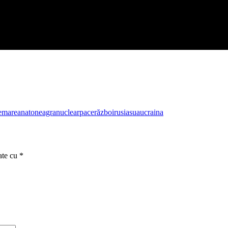
e
marea
nato
neagra
nuclear
pace
război
rusia
sua
ucraina
ate cu
*