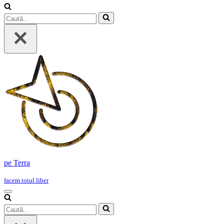
Caută...
pe Terra
facem totul liber
Meniu
de
Caută...
navigare