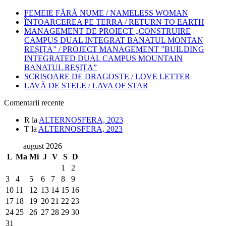
FEMEIE FĂRĂ NUME / NAMELESS WOMAN
ÎNTOARCEREA PE TERRA / RETURN TO EARTH
MANAGEMENT DE PROIECT „CONSTRUIRE
CAMPUS DUAL INTEGRAT BANATUL MONTAN
REȘIȚA” / PROJECT MANAGEMENT ”BUILDING
INTEGRATED DUAL CAMPUS MOUNTAIN
BANATUL REȘIȚA”
SCRISOARE DE DRAGOSTE / LOVE LETTER
LAVĂ DE STELE / LAVA OF STAR
Comentarii recente
R
la
ALTERNOSFERA, 2023
T
la
ALTERNOSFERA, 2023
august 2026
L
Ma
Mi
J
V
S
D
1
2
3
4
5
6
7
8
9
10
11
12
13
14
15
16
17
18
19
20
21
22
23
24
25
26
27
28
29
30
31