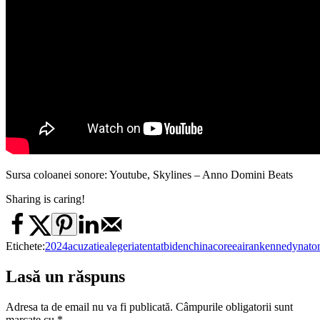
Sursa coloanei sonore: Youtube, Skylines – Anno Domini Beats
Sharing is caring!
Etichete:
2024
acuzatie
alegeri
atentat
biden
china
coreea
iran
kennedy
nato
Lasă un răspuns
Adresa ta de email nu va fi publicată.
Câmpurile obligatorii sunt
marcate cu
*