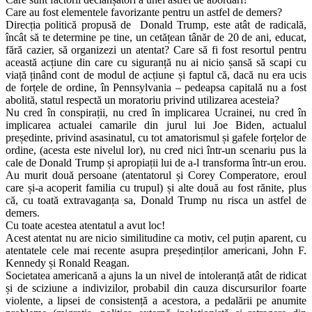
Care au fost elementele favorizante pentru un astfel de demers?
Direcția politică propusă de Donald Trump, este atât de radicală,
încât să te determine pe tine, un cetățean tânăr de 20 de ani, educat,
fără cazier, să organizezi un atentat? Care să fi fost resortul pentru
această acțiune din care cu siguranță nu ai nicio șansă să scapi cu
viață ținând cont de modul de acțiune și faptul că, dacă nu era ucis
de forțele de ordine, în Pennsylvania – pedeapsa capitală nu a fost
abolită, statul respectă un moratoriu privind utilizarea acesteia?
Nu cred în conspirații, nu cred în implicarea Ucrainei, nu cred în
implicarea actualei camarile din jurul lui Joe Biden, actualul
președinte, privind asasinatul, cu tot amatorismul și gafele forțelor de
ordine, (acesta este nivelul lor), nu cred nici într-un scenariu pus la
cale de Donald Trump și apropiații lui de a-l transforma într-un erou.
Au murit două persoane (atentatorul și Corey Comperatore, eroul
care și-a acoperit familia cu trupul) și alte două au fost rănite, plus
că, cu toată extravaganța sa, Donald Trump nu risca un astfel de
demers.
Cu toate acestea atentatul a avut loc!
Acest atentat nu are nicio similitudine ca motiv, cel puțin aparent, cu
atentatele cele mai recente asupra președinților americani, John F.
Kennedy și Ronald Reagan.
Societatea americană a ajuns la un nivel de intoleranță atât de ridicat
și de sciziune a indivizilor, probabil din cauza discursurilor foarte
violente, a lipsei de consistență a acestora, a pedalării pe anumite