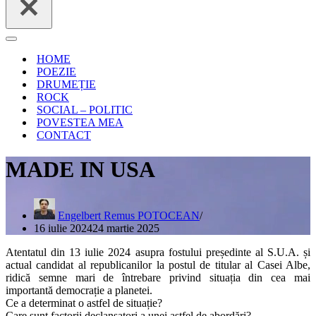
Meniu
de
HOME
navigare
POEZIE
DRUMEȚIE
ROCK
SOCIAL – POLITIC
POVESTEA MEA
CONTACT
MADE IN USA
Engelbert Remus POTOCEAN
16 iulie 2024
24 martie 2025
Atentatul din 13 iulie 2024 asupra fostului președinte al S.U.A. și
actual candidat al republicanilor la postul de titular al Casei Albe,
ridică semne mari de întrebare privind situația din cea mai
importantă democrație a planetei.
Ce a determinat o astfel de situație?
Care sunt factorii declanșatori a unei astfel de abordări?