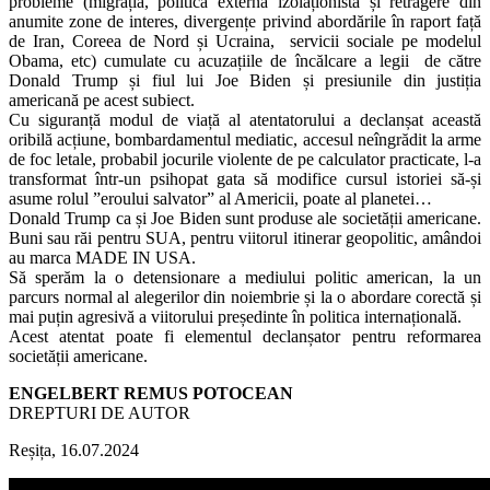
probleme (migrația, politica externă izolaționistă și retragere din
anumite zone de interes, divergențe privind abordările în raport față
de Iran, Coreea de Nord și Ucraina, servicii sociale pe modelul
Obama, etc) cumulate cu acuzațiile de încălcare a legii de către
Donald Trump și fiul lui Joe Biden și presiunile din justiția
americană pe acest subiect.
Cu siguranță modul de viață al atentatorului a declanșat această
oribilă acțiune, bombardamentul mediatic, accesul neîngrădit la arme
de foc letale, probabil jocurile violente de pe calculator practicate, l-a
transformat într-un psihopat gata să modifice cursul istoriei să-și
asume rolul ”eroului salvator” al Americii, poate al planetei…
Donald Trump ca și Joe Biden sunt produse ale societății americane.
Buni sau răi pentru SUA, pentru viitorul itinerar geopolitic, amândoi
au marca MADE IN USA.
Să sperăm la o detensionare a mediului politic american, la un
parcurs normal al alegerilor din noiembrie și la o abordare corectă și
mai puțin agresivă a viitorului președinte în politica internațională.
Acest atentat poate fi elementul declanșator pentru reformarea
societății americane.
ENGELBERT REMUS POTOCEAN
DREPTURI DE AUTOR
Reșița, 16.07.2024