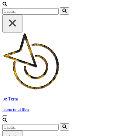
Caută...
pe Terra
facem totul liber
Meniu
de
Caută...
navigare