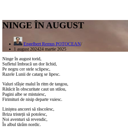
NINGE ÎN AUGUST
Engelbert Remus POTOCEAN
1 august 2024
24 martie 2025
Ninge în august torid,
Sufletul îmbracă un dor lichid,
Pe negru cer stele sclipesc,
Razele Lunii de catarg se lipesc.
Valuri sfâșie malul în ritm de tangou,
Rătăcit în obscuritate caut un stilou,
Pagini albe se mistuiesc,
Firimituri de nisip departe vuiesc.
Liniștea ancorei să răscolesc,
Briza tristeții să potolesc,
Noi aventuri să revendic,
În albul tărâm nordic.