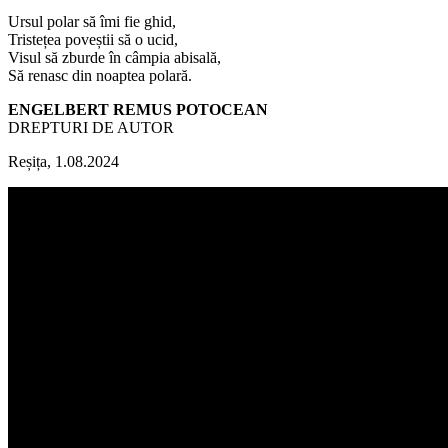
Ursul polar să îmi fie ghid,
Tristețea poveștii să o ucid,
Visul să zburde în câmpia abisală,
Să renasc din noaptea polară.
ENGELBERT REMUS POTOCEAN
DREPTURI DE AUTOR
Reșița, 1.08.2024