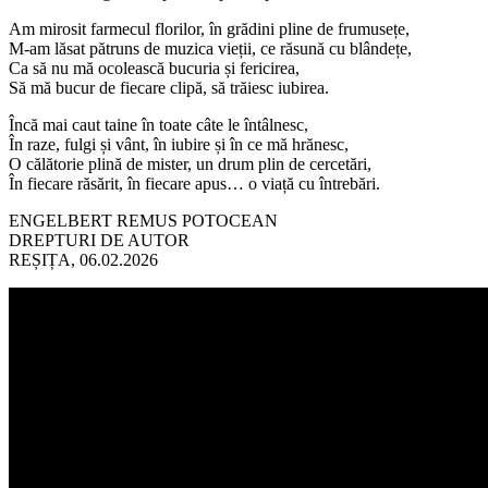
Am mirosit farmecul florilor, în grădini pline de frumusețe,
M-am lăsat pătruns de muzica vieții, ce răsună cu blândețe,
Ca să nu mă ocolească bucuria și fericirea,
Să mă bucur de fiecare clipă, să trăiesc iubirea.
Încă mai caut taine în toate câte le întâlnesc,
În raze, fulgi și vânt, în iubire și în ce mă hrănesc,
O călătorie plină de mister, un drum plin de cercetări,
În fiecare răsărit, în fiecare apus… o viață cu întrebări.
ENGELBERT REMUS POTOCEAN
DREPTURI DE AUTOR
REȘIȚA, 06.02.2026