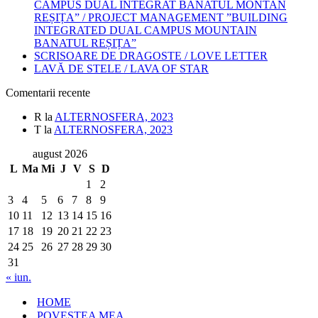
CAMPUS DUAL INTEGRAT BANATUL MONTAN
REȘIȚA” / PROJECT MANAGEMENT ”BUILDING
INTEGRATED DUAL CAMPUS MOUNTAIN
BANATUL REȘIȚA”
SCRISOARE DE DRAGOSTE / LOVE LETTER
LAVĂ DE STELE / LAVA OF STAR
Comentarii recente
R
la
ALTERNOSFERA, 2023
T
la
ALTERNOSFERA, 2023
august 2026
L
Ma
Mi
J
V
S
D
1
2
3
4
5
6
7
8
9
10
11
12
13
14
15
16
17
18
19
20
21
22
23
24
25
26
27
28
29
30
31
« iun.
HOME
POVESTEA MEA