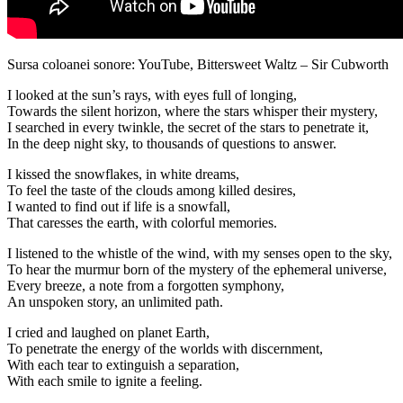
Sursa coloanei sonore: YouTube, Bittersweet Waltz – Sir Cubworth
I looked at the sun’s rays, with eyes full of longing,
Towards the silent horizon, where the stars whisper their mystery,
I searched in every twinkle, the secret of the stars to penetrate it,
In the deep night sky, to thousands of questions to answer.
I kissed the snowflakes, in white dreams,
To feel the taste of the clouds among killed desires,
I wanted to find out if life is a snowfall,
That caresses the earth, with colorful memories.
I listened to the whistle of the wind, with my senses open to the sky,
To hear the murmur born of the mystery of the ephemeral universe,
Every breeze, a note from a forgotten symphony,
An unspoken story, an unlimited path.
I cried and laughed on planet Earth,
To penetrate the energy of the worlds with discernment,
With each tear to extinguish a separation,
With each smile to ignite a feeling.