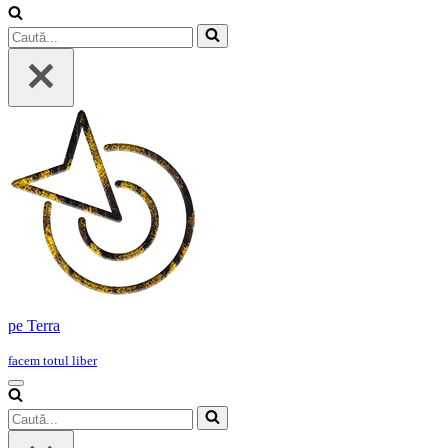
Caută...
pe Terra
facem totul liber
Meniu
de
Caută...
navigare