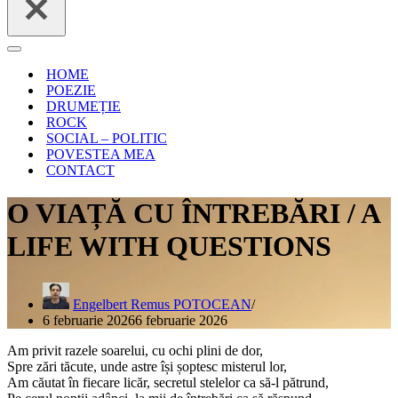
Meniu
de
HOME
navigare
POEZIE
DRUMEȚIE
ROCK
SOCIAL – POLITIC
POVESTEA MEA
CONTACT
O VIAȚĂ CU ÎNTREBĂRI / A
LIFE WITH QUESTIONS
Engelbert Remus POTOCEAN
6 februarie 2026
6 februarie 2026
Am privit razele soarelui, cu ochi plini de dor,
Spre zări tăcute, unde astre își șoptesc misterul lor,
Am căutat în fiecare licăr, secretul stelelor ca să-l pătrund,