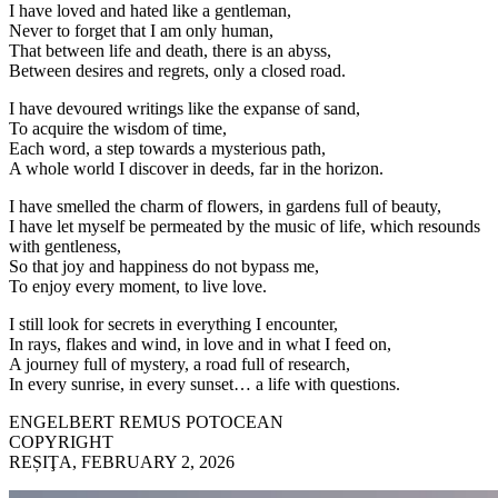
I have loved and hated like a gentleman,
Never to forget that I am only human,
That between life and death, there is an abyss,
Between desires and regrets, only a closed road.
I have devoured writings like the expanse of sand,
To acquire the wisdom of time,
Each word, a step towards a mysterious path,
A whole world I discover in deeds, far in the horizon.
I have smelled the charm of flowers, in gardens full of beauty,
I have let myself be permeated by the music of life, which resounds
with gentleness,
So that joy and happiness do not bypass me,
To enjoy every moment, to live love.
I still look for secrets in everything I encounter,
In rays, flakes and wind, in love and in what I feed on,
A journey full of mystery, a road full of research,
In every sunrise, in every sunset… a life with questions.
ENGELBERT REMUS POTOCEAN
COPYRIGHT
REȘIŢA, FEBRUARY 2, 2026