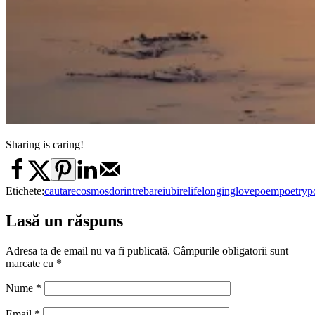
Sharing is caring!
Etichete:
cautare
cosmos
dor
intrebare
iubire
life
longing
love
poem
poetry
p
Lasă un răspuns
Adresa ta de email nu va fi publicată.
Câmpurile obligatorii sunt
marcate cu
*
Nume
*
Email
*