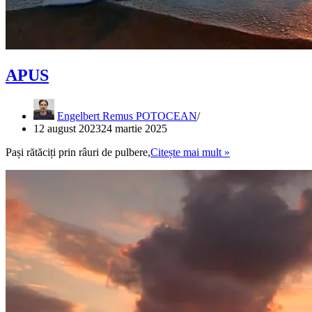
APUS
Engelbert Remus POTOCEAN
12 august 2023
24 martie 2025
APUS
Pași rătăciți prin râuri de pulbere,
Citește mai mult »