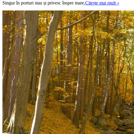
DRUM
Singur în porturi stau și privesc înspre mare,
Citește mai mult »
FĂRĂ
VINĂ
/
ROAD
WITH
GUILT