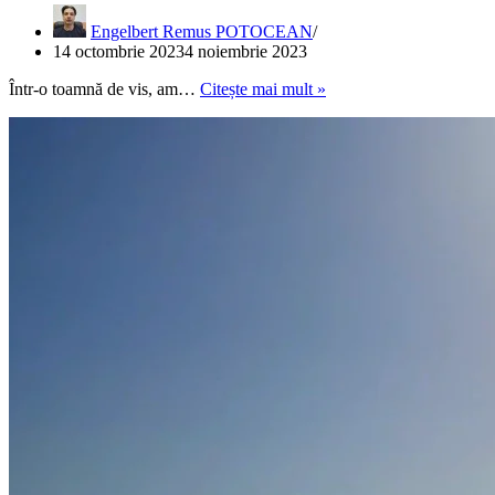
Engelbert Remus POTOCEAN
14 octombrie 2023
4 noiembrie 2023
RUGINA
Într-o toamnă de vis, am…
Citește mai mult »
ATACĂ
VERDELE