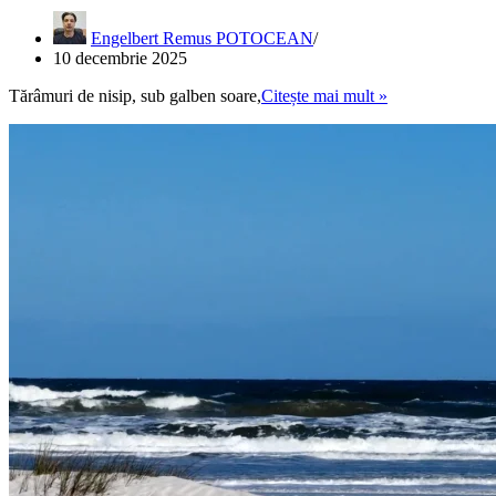
Engelbert Remus POTOCEAN
10 decembrie 2025
MISTER
Tărâmuri de nisip, sub galben soare,
Citește mai mult »
ȘI
DORINȚĂ
/
MYSTERY
AND
DESIRE