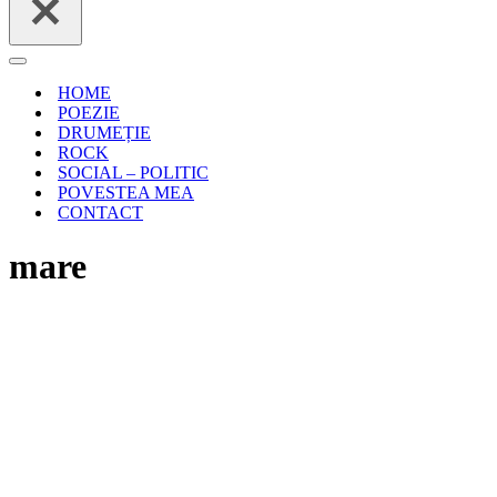
Meniu
de
HOME
navigare
POEZIE
DRUMEȚIE
ROCK
SOCIAL – POLITIC
POVESTEA MEA
CONTACT
mare