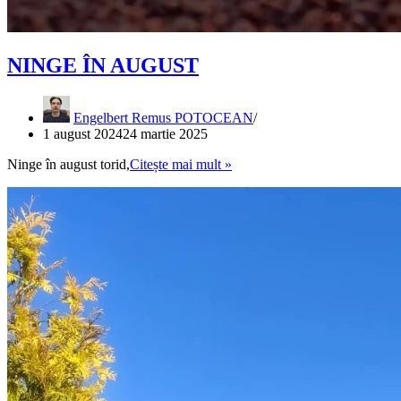
NINGE ÎN AUGUST
Engelbert Remus POTOCEAN
1 august 2024
24 martie 2025
NINGE
Ninge în august torid,
Citește mai mult »
ÎN
AUGUST