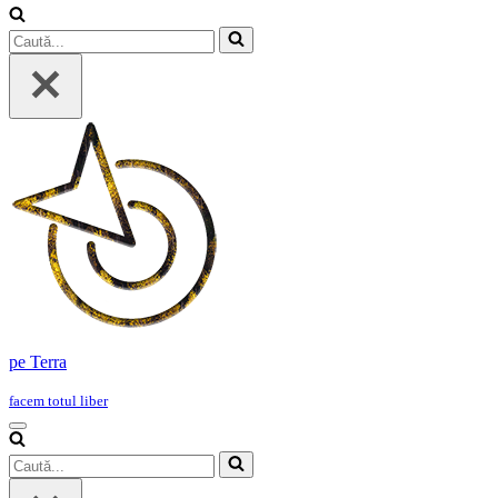
Caută...
pe Terra
facem totul liber
Meniu
de
Caută...
navigare