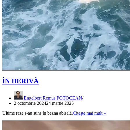
ÎN DERIVĂ
Engelbert Remus POTOCEAN
2 octombrie 2024
24 martie 2025
ÎN
Ultime raze s-au stins în bezna abisală,
Citește mai mult »
DERIVĂ