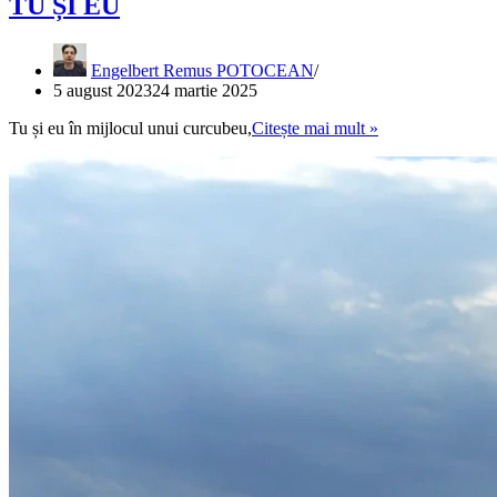
TU ȘI EU
Engelbert Remus POTOCEAN
5 august 2023
24 martie 2025
TU
Tu și eu în mijlocul unui curcubeu,
Citește mai mult »
ȘI
EU