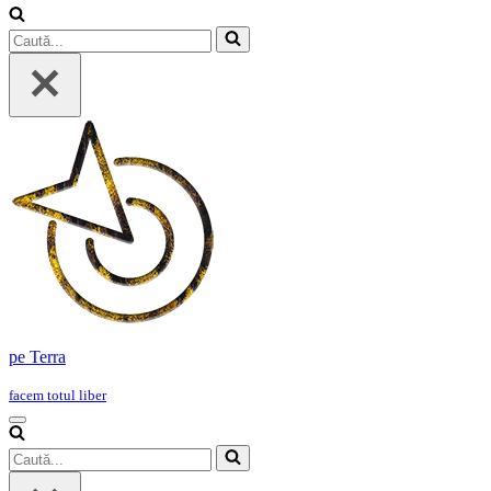
Caută...
pe Terra
facem totul liber
Meniu
de
Caută...
navigare