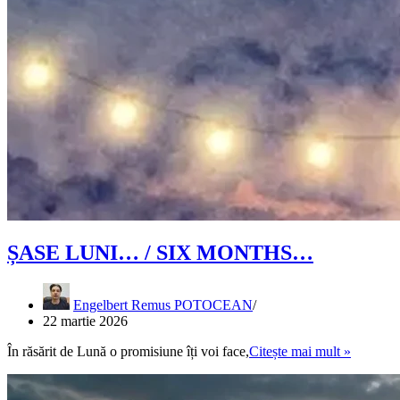
ȘASE LUNI… / SIX MONTHS…
Engelbert Remus POTOCEAN
22 martie 2026
ȘASE
În răsărit de Lună o promisiune îți voi face,
Citește mai mult »
LUNI…
/
SIX