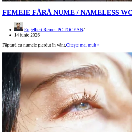
FEMEIE FĂRĂ NUME / NAMELESS 
Engelbert Remus POTOCEAN
14 iunie 2026
FEMEIE
Făptură cu numele pierdut în vânt,
Citește mai mult »
FĂRĂ
NUME
/
NAMELESS
WOMAN