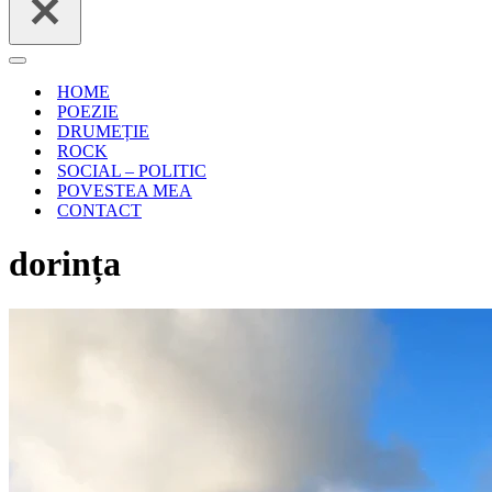
Meniu
de
HOME
navigare
POEZIE
DRUMEȚIE
ROCK
SOCIAL – POLITIC
POVESTEA MEA
CONTACT
dorința