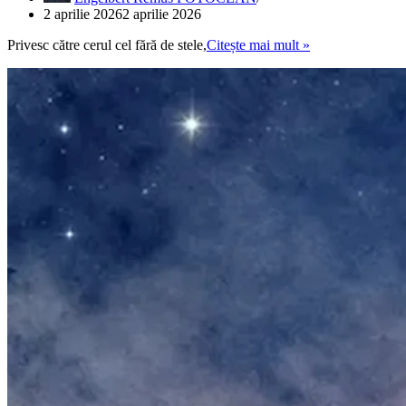
2 aprilie 2026
2 aprilie 2026
PRIN
Privesc către cerul cel fără de stele,
Citește mai mult »
CENUȘA
UNUI
VIS
NOCTURN
/
THROUGH
THE
ASHES
OF
A
NIGHT
DREAM